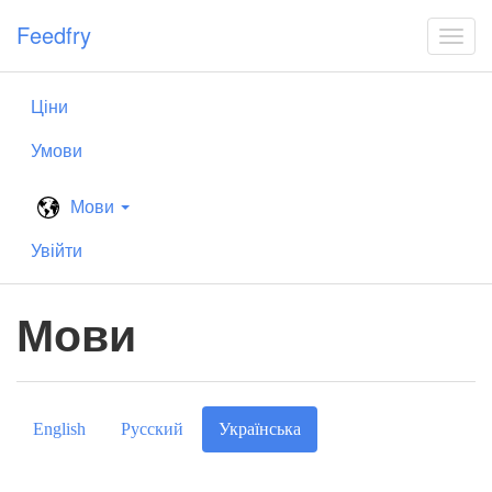
Пропустити
Feedfry
навігацію
Перек
навіга
Ціни
Умови
Мови
Увійти
Мови
(поточне)
English
Русский
Українська